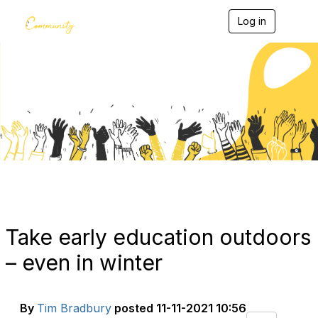
Log in
T
o
g
g
l
e
Blogs
n
a
v
i
g
a
t
i
o
n
Take early education outdoors
– even in winter
By
Tim Bradbury
posted
11-11-2021 10:56