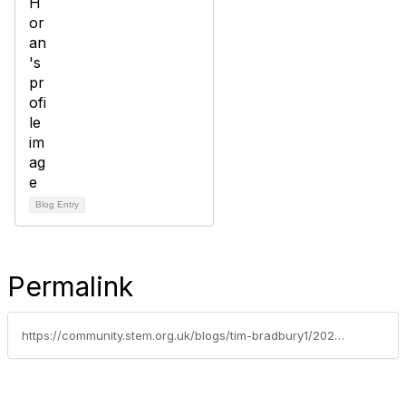
Blog Entry
Permalink
https://community.stem.org.uk/blogs/tim-bradbury1/2021/11/11/take-early-education-outdoors-even-in-winter